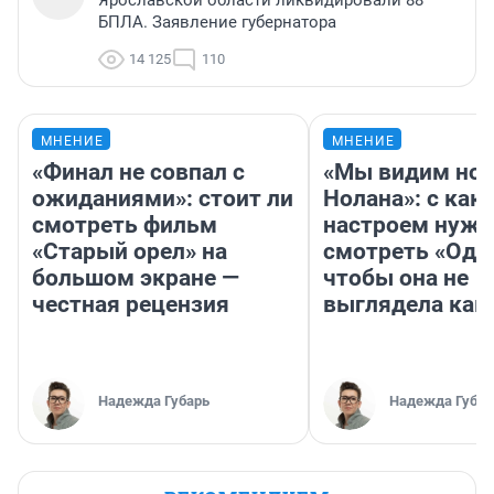
БПЛА. Заявление губернатора
14 125
110
МНЕНИЕ
МНЕНИЕ
«Финал не совпал с
«Мы видим нов
ожиданиями»: стоит ли
Нолана»: с как
смотреть фильм
настроем нужн
«Старый орел» на
смотреть «Оди
большом экране —
чтобы она не
честная рецензия
выглядела как
Надежда Губарь
Надежда Губар