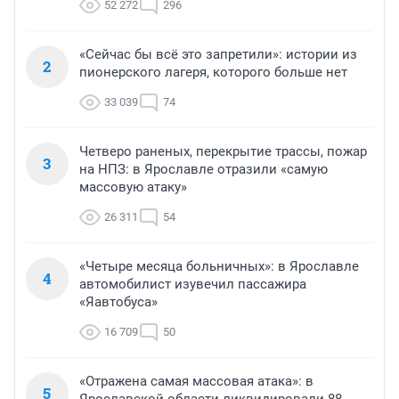
52 272
296
«Сейчас бы всё это запретили»: истории из
2
пионерского лагеря, которого больше нет
33 039
74
Четверо раненых, перекрытие трассы, пожар
3
на НПЗ: в Ярославле отразили «самую
массовую атаку»
26 311
54
«Четыре месяца больничных»: в Ярославле
4
автомобилист изувечил пассажира
«Яавтобуса»
16 709
50
«Отражена самая массовая атака»: в
5
Ярославской области ликвидировали 88