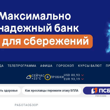
ДА
ТЕЛЕПРОГРАММА
АФИША
ГОРОСКОП
КУРСЫ ВАЛЮТ
П
USD 80,93
СЕЙЧАС
4
ПРОБКИ
+23°C
EUR 93,19
уть здоровье
Как ярославцы пережили атаку БПЛА
РАБОТА
ОБЗОР