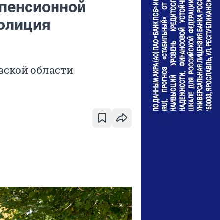
 пенсионной
олиция
вской области