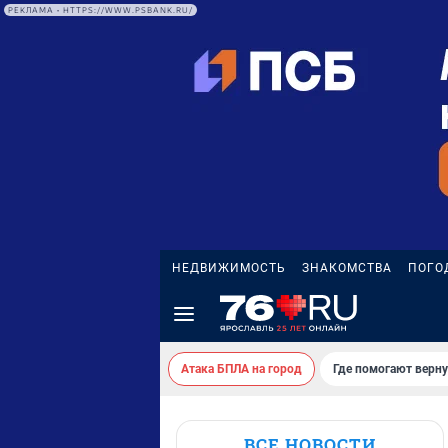
РЕКЛАМА • HTTPS://WWW.PSBANK.RU/
НЕДВИЖИМОСТЬ
ЗНАКОМСТВА
ПОГО
Атака БПЛА на город
Где помогают верн
ВСЕ НОВОСТИ