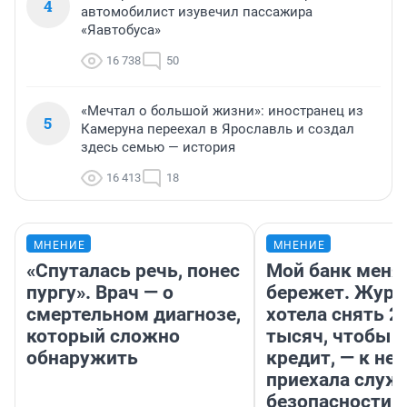
4
автомобилист изувечил пассажира
«Яавтобуса»
16 738
50
«Мечтал о большой жизни»: иностранец из
5
Камеруна переехал в Ярославль и создал
здесь семью — история
16 413
18
МНЕНИЕ
МНЕНИЕ
«Спуталась речь, понес
Мой банк меня
пургу». Врач — о
бережет. Журн
смертельном диагнозе,
хотела снять 2
который сложно
тысяч, чтобы п
обнаружить
кредит, — к не
приехала служ
безопасности