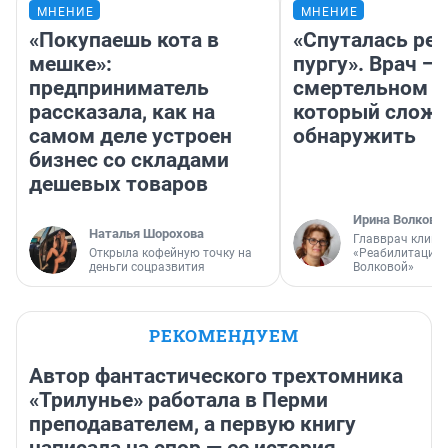
МНЕНИЕ
МНЕНИЕ
«Покупаешь кота в
«Спуталась реч
мешке»:
пургу». Врач — 
предприниматель
смертельном д
рассказала, как на
который слож
самом деле устроен
обнаружить
бизнес со складами
дешевых товаров
Ирина Волкова
Наталья Шорохова
Главврач клини
Открыла кофейную точку на
«Реабилитация 
деньги соцразвития
Волковой»
РЕКОМЕНДУЕМ
Автор фантастического трехтомника
«Трилунье» работала в Перми
преподавателем, а первую книгу