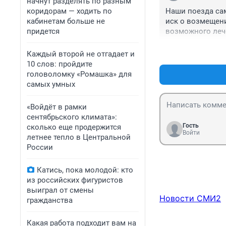
начнут разделять по разным
коридорам — ходить по
Наши поезда сам
кабинетам больше не
иск о возмещени
придется
возможного леч
Каждый второй не отгадает и
10 слов: пройдите
головоломку «Ромашка» для
самых умных
«Войдёт в рамки
сентябрьского климата»:
Гость
сколько еще продержится
Войти
летнее тепло в Центральной
России
Катись, пока молодой: кто
из российских фигуристов
выиграл от смены
Новости СМИ2
гражданства
Какая работа подходит вам на