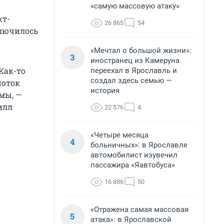
«самую массовую атаку»
кт-
26 865
54
ключилось
«Мечтал о большой жизни»:
3
иностранец из Камеруна
Как-то
переехал в Ярославль и
создал здесь семью —
поток
история
мы, —
илл
22 576
4
«Четыре месяца
4
больничных»: в Ярославле
автомобилист изувечил
пассажира «Яавтобуса»
16 886
50
«Отражена самая массовая
5
атака»: в Ярославской