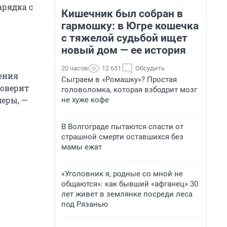
арядка с
Кишечник был собран в
гармошку: в Югре кошечка
с тяжелой судьбой ищет
новый дом — ее история
20 часов
12 651
Обсудить
ения
Сыграем в «Ромашку»? Простая
роверит
головоломка, которая взбодрит мозг
меры, —
не хуже кофе
В Волгограде пытаются спасти от
страшной смерти оставшихся без
мамы ежат
и
«Уголовник я, родные со мной не
общаются»: как бывший «афганец» 30
лет живет в землянке посреди леса
под Рязанью