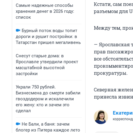
Кстати, сам пое
Самые надежные способы
разъемом для U
хранения денег в 2026 году:
список
Между тем, про
Бурный поток воды топит
дороги и рушит постройки: в
Татарстан пришел мегаливень
— Ярославская 
прав пассажиро
Снесут старые дома: в
все обстоятель
Ярославле утвердили проект
прокомментиров
масштабной высотной
прокуратуры.
застройки
Украли 750 рублей.
Северная желез
Бизнесмена до смерти забили
принесла извин
гвоздодером и искалечили
его жену: кто и зачем это
сделал
Екатери
корреспонд
Не Бали, а баня: зачем
блогер из Питера каждое лето