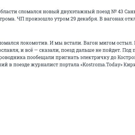
области сломался новый двухэтажный поезд № 43 Сан
строма. ЧП произошло утром 29 декабря. В вагонах от
ломался локомотив. И мы встали. Вагон мигом остыл. 
славля, и всё — сказали, поезд дальше не пойдет. Под 
роводника пообещали пригнать электричку до Костро
ший в поезде журналист портала «Kostroma.Today» Кир