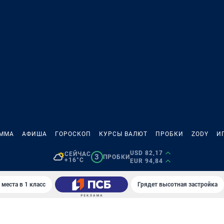
АММА
АФИША
ГОРОСКОП
КУРСЫ ВАЛЮТ
ПРОБКИ
ZODY
И
USD 82,17
СЕЙЧАС
3
ПРОБКИ
+16°C
EUR 94,84
 места в 1 класс
Грядет высотная застройка