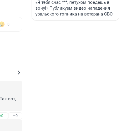
«Я тебя счас ***, петухом поедешь в
зону!» Публикуем видео нападения
уральского гопника на ветерана СВО
0
ак вот, 
.
+0
–0