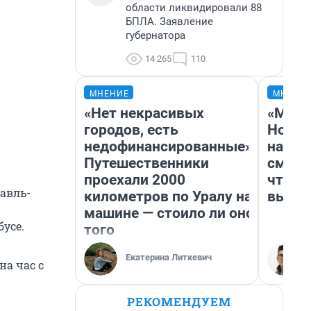
области ликвидировали 88
БПЛА. Заявление
губернатора
14 265
110
МНЕНИЕ
МНЕНИ
«Нет некрасивых
«Мы в
городов, есть
Нолан
недофинансированные».
настр
Путешественники
смотр
проехали 2000
чтобы
лавль-
километров по Уралу на
выгля
машине — стоило ли оно
усе.
того
Екатерина Литкевич
а час с
РЕКОМЕНДУЕМ