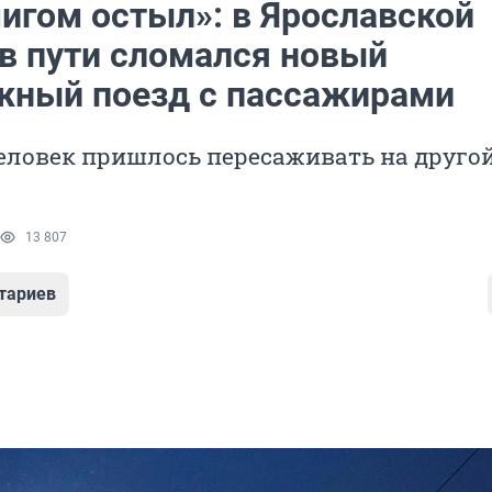
мигом остыл»: в Ярославской
 в пути сломался новый
жный поезд с пассажирами
еловек пришлось пересаживать на друго
13 807
тариев