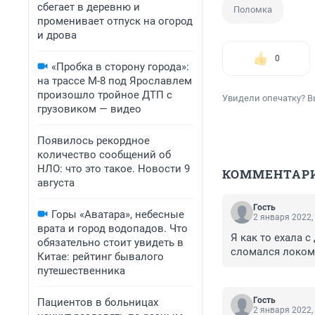
сбегает в деревню и
Поломка
променивает отпуск на огород
и дрова
0
«Пробка в сторону города»:
на трассе М-8 под Ярославлем
произошло тройное ДТП с
Увидели опечатку? В
грузовиком — видео
Появилось рекордное
количество сообщений об
НЛО: что это такое. Новости 9
КОММЕНТАР
августа
Гость
Горы «Аватара», небесные
2 января 2022,
врата и город водопадов. Что
Я как то ехала с
обязательно стоит увидеть в
сломался локомот
Китае: рейтинг бывалого
путешественника
Гость
Пациентов в больницах
2 января 2022,