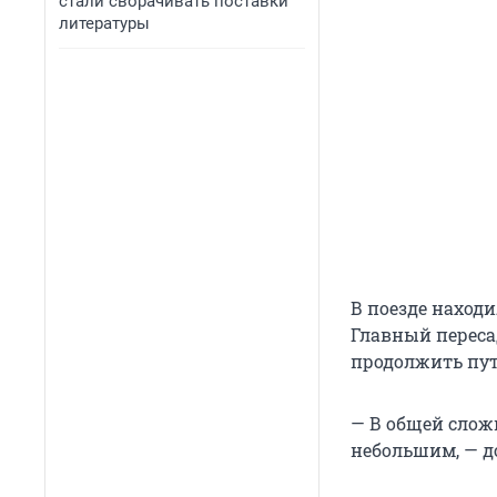
стали сворачивать поставки
литературы
В поезде находи
Главный переса
продолжить пу
— В общей слож
небольшим, — д