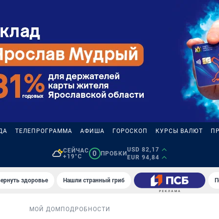
ДА
ТЕЛЕПРОГРАММА
АФИША
ГОРОСКОП
КУРСЫ ВАЛЮТ
П
USD 82,17
СЕЙЧАС
0
ПРОБКИ
+19°C
EUR 94,84
вернуть здоровье
Нашли странный гриб
П
МОЙ ДОМ
ПОДРОБНОСТИ