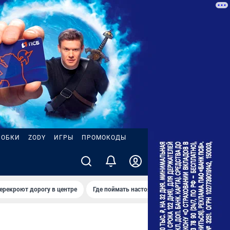
РОБКИ
ZODY
ИГРЫ
ПРОМОКОДЫ
ерекроют дорогу в центре
Где поймать настоящее лето
Ремонт на 