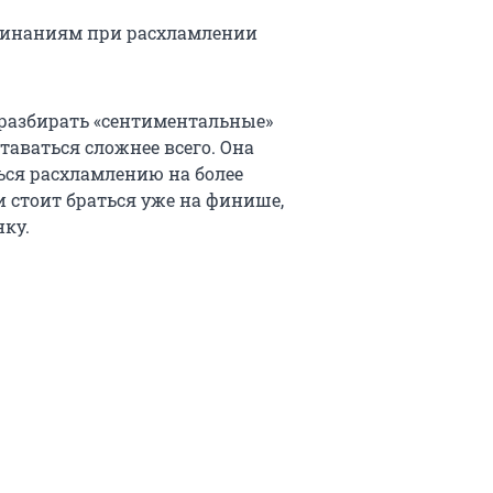
оминаниям при расхламлении
разбирать «сентиментальные»
таваться сложнее всего. Она
ться расхламлению на более
и стоит браться уже на финише,
нку.