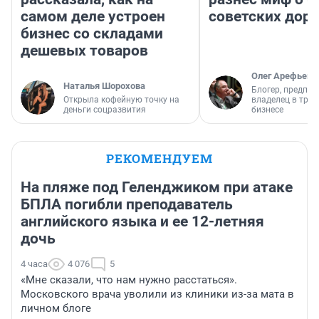
самом деле устроен
советских доро
бизнес со складами
дешевых товаров
Олег Арефьев
Наталья Шорохова
Блогер, предпри
Открыла кофейную точку на
владелец в тра
деньги соцразвития
бизнесе
РЕКОМЕНДУЕМ
На пляже под Геленджиком при атаке
БПЛА погибли преподаватель
английского языка и ее 12-летняя
дочь
4 часа
4 076
5
«Мне сказали, что нам нужно расстаться».
Московского врача уволили из клиники из-за мата в
личном блоге