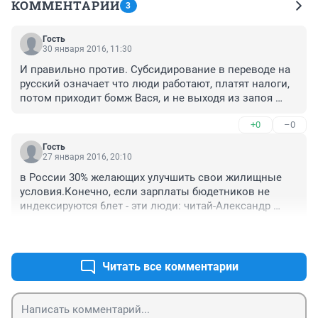
КОММЕНТАРИИ
3
Гость
30 января 2016, 11:30
И правильно против. Субсидирование в переводе на 
русский означает что люди работают, платят налоги, 
потом приходит бомж Вася, и не выходя из запоя 
говорит, просубсидируйте мне первый взнос. Ему 
+0
–0
дают нахаляву деньги и кредит, он покупает квартиру, 
потом идет на митинг с требованием простить ему 
Гость
долг перед банком.

27 января 2016, 20:10
Кто может выплатить ипотеку те 20% на первый 
в России 30% желающих улучшить свои жилищные 
взнос наберут, а кто не может, тем не надо ее давать, 
условия.Конечно, если зарплаты бюдетников не 
и уж тем более не надо им дарить деньги за счет 
индексируются 6лет - эти люди: читай-Александр 
налогов всех остальных.
Моисеев :за кредитом приходят люди,которые не 
+4
–0
должны его брать,,, То есть,если вы работаете в 
БЮДЖЕТНОЙ СФЕРЕ и ВАША ЗАРПЛАТА/ а мы все 
знаем, КАКАЯ зарплата нужна для выплаты ипотеки 
Читать все комментарии
даже 12-15тысяч в месяц/ идите на фиг. То, что люди 
вынуждены работать на 1,5ставки,или на 2 работах 
при таких зарплатах-это одна сторона вопроса. Но 