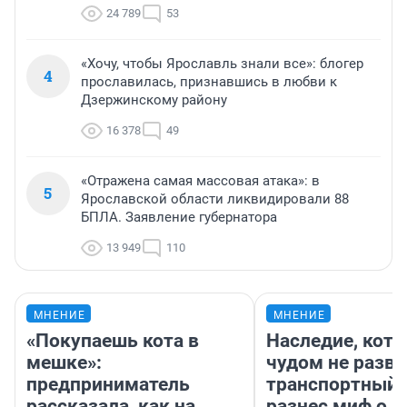
24 789
53
«Хочу, чтобы Ярославль знали все»: блогер
4
прославилась, признавшись в любви к
Дзержинскому району
16 378
49
«Отражена самая массовая атака»: в
5
Ярославской области ликвидировали 88
БПЛА. Заявление губернатора
13 949
110
МНЕНИЕ
МНЕНИЕ
«Покупаешь кота в
Наследие, кото
мешке»:
чудом не разва
предприниматель
транспортный 
рассказала, как на
разнес миф о 