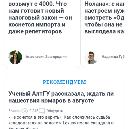
возьмут с 4000. Что
Нолана»: с как
нам готовит новый
настроем нужн
налоговый закон — он
смотреть «Оди
коснется импорта и
чтобы она не
даже репетиторов
выглядела как
Анастасия Завгородняя
Надежда Губар
РЕКОМЕНДУЕМ
Ученый АлтГУ рассказала, ждать ли
нашествия комаров в августе
5 часов
2 245
Обсудить
«Не хочется в это верить». Как сложилась судьба
«следователя на золотом Lexus» после скандала в
Екатеринбурге