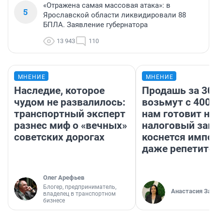
«Отражена самая массовая атака»: в
5
Ярославской области ликвидировали 88
БПЛА. Заявление губернатора
13 943
110
МНЕНИЕ
МНЕНИЕ
Наследие, которое
Продашь за 300
чудом не развалилось:
возьмут с 4000
транспортный эксперт
нам готовит н
разнес миф о «вечных»
налоговый зако
советских дорогах
коснется импор
даже репетито
Олег Арефьев
Блогер, предприниматель,
Анастасия Зав
владелец в транспортном
бизнесе