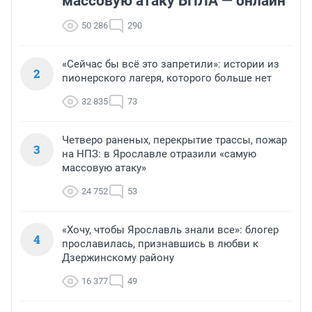
массовую атаку БПЛА — онлайн
50 286
290
«Сейчас бы всё это запретили»: истории из
2
пионерского лагеря, которого больше нет
32 835
73
Четверо раненых, перекрытие трассы, пожар
3
на НПЗ: в Ярославле отразили «самую
массовую атаку»
24 752
53
«Хочу, чтобы Ярославль знали все»: блогер
4
прославилась, признавшись в любви к
Дзержинскому району
16 377
49