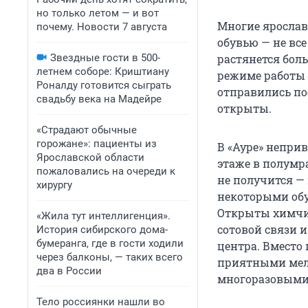
но только летом — и вот
Многие ярослав
почему. Новости 7 августа
обувью — не вс
Звездные гости в 500-
растянется бол
летнем соборе: Криштиану
режиме работы 
Роналду готовится сыграть
отправились по
свадьбу века на Мадейре
открыты.
«Страдают обычные
горожане»: пациенты из
В «Ауре» непри
Ярославской области
этаже в полумр
пожаловались на очереди к
не получится — 
хирургу
некоторыми обу
Открыты химчис
«Жила тут интеллигенция».
сотовой связи и
История сибирского дома-
бумеранга, где в гости ходили
центра. Вмест
через балконы, — таких всего
приятными мело
два в России
многоразовыми
Тело россиянки нашли во