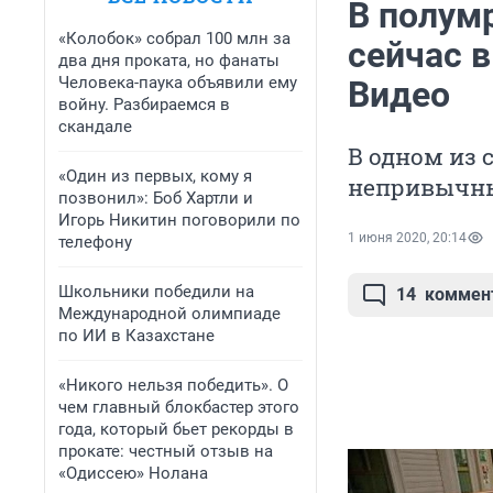
В полумр
«Колобок» собрал 100 млн за
сейчас 
два дня проката, но фанаты
Человека-паука объявили ему
Видео
войну. Разбираемся в
скандале
В одном из 
«Один из первых, кому я
непривычн
позвонил»: Боб Хартли и
Игорь Никитин поговорили по
1 июня 2020, 20:14
телефону
Школьники победили на
14
коммен
Международной олимпиаде
по ИИ в Казахстане
«Никого нельзя победить». О
чем главный блокбастер этого
года, который бьет рекорды в
прокате: честный отзыв на
«Одиссею» Нолана