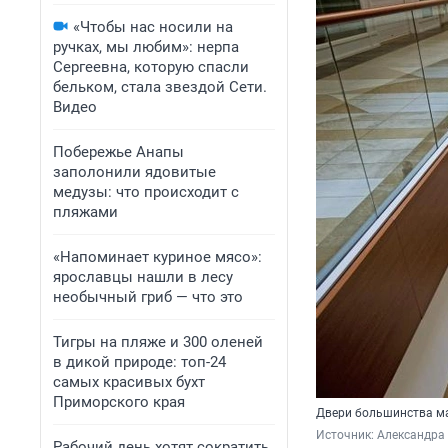
«Чтобы нас носили на
ручках, мы любим»: нерпа
Сергеевна, которую спасли
бельком, стала звездой Сети.
Видео
Побережье Анапы
заполонили ядовитые
медузы: что происходит с
пляжами
«Напоминает куриное мясо»:
ярославцы нашли в лесу
необычный гриб — что это
Тигры на пляже и 300 оленей
в дикой природе: топ-24
самых красивых бухт
Приморского края
Двери большинства м
Источник: 
Александра
Рабочий день хотят сократить,