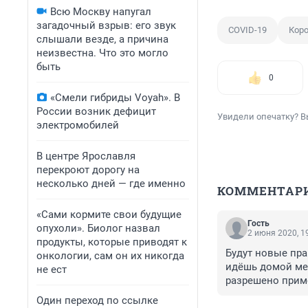
Всю Москву напугал
загадочный взрыв: его звук
COVID-19
Кор
слышали везде, а причина
неизвестна. Что это могло
быть
0
«Смели гибриды Voyah». В
России возник дефицит
Увидели опечатку? В
электромобилей
В центре Ярославля
перекроют дорогу на
несколько дней — где именно
КОММЕНТАР
«Сами кормите свои будущие
Гость
опухоли». Биолог назвал
2 июня 2020, 1
продукты, которые приводят к
Будут новые пр
онкологии, сам он их никогда
идёшь домой мер
не ест
разрешено приме
такое придумыв
Один переход по ссылке