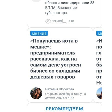
области ликвидировали 88
БПЛА. Заявление
губернатора
13 989
110
МНЕНИЕ
МНЕНИ
«Покупаешь кота в
«Нико
мешке»:
побед
предприниматель
главн
рассказала, как на
этого
самом деле устроен
бьет 
бизнес со складами
прока
дешевых товаров
отзыв
Нолан
Наталья Шорохова
Открыла кофейную точку на
деньги соцразвития
РЕКОМЕНДУЕМ