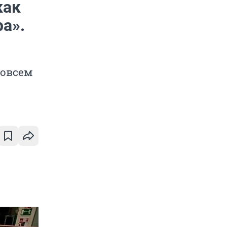
как
а».
совсем