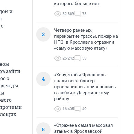
которого больше нет
дой и
32 869
73
а
 о
Четверо раненых,
3
перекрытие трассы, пожар на
НПЗ: в Ярославле отразили
«самую массовую атаку»
25 242
53
рвом
рь зайти
«Хочу, чтобы Ярославль
ое с
4
знали все»: блогер
одежды.
прославилась, признавшись
ны
в любви к Дзержинскому
району
ового
 прочими
16 405
49
гующих
«Отражена самая массовая
5
атака»: в Ярославской