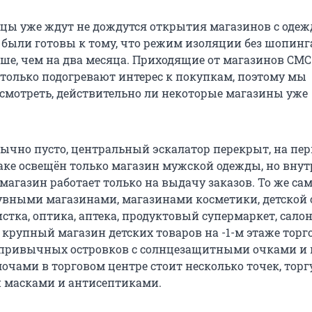
цы уже ждут не дождутся открытия магазинов с одеж
е были готовы к тому, что режим изоляции без шопинг
ьше, чем на два месяца. Приходящие от магазинов СМС
только подогревают интерес к покупкам, поэтому мы
смотреть, действительно ли некоторые магазины уже
вычно пусто, центральный эскалатор перекрыт, на пе
аке освещён только магазин мужской одежды, но внут
магазин работает только на выдачу заказов. То же сам
вными магазинами, магазинами косметики, детской 
тка, оптика, аптека, продуктовый супермаркет, сало
 крупный магазин детских товаров на -1-м этаже торг
о привычных островков с солнцезащитными очками и
чами в торговом центре стоит несколько точек, тор
 масками и антисептиками.