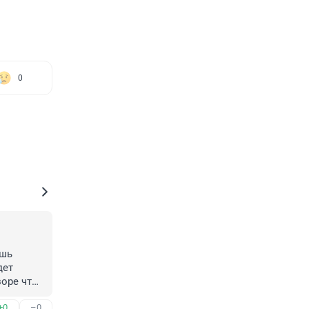
0
шь 
ет 
оре что 
+0
–0