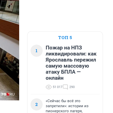
ТОП 5
Пожар на НПЗ
1
ликвидировали: как
Ярославль пережил
самую массовую
атаку БПЛА —
онлайн
51 017
290
«Сейчас бы всё это
2
запретили»: истории из
пионерского лагеря,