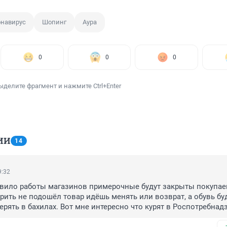
онавирус
Шопинг
Аура
0
0
0
ыделите фрагмент и нажмите Ctrl+Enter
ИИ
14
9:32
авило работы магазинов примерочные будут закрыты покупае
ить не подошёл товар идёшь менять или возврат, а обувь буд
рять в бахилах. Вот мне интересно что курят в Роспотребнадз
ают.