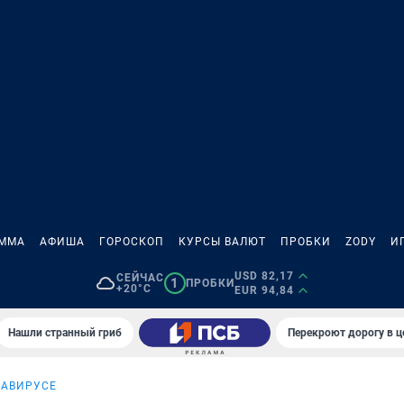
АММА
АФИША
ГОРОСКОП
КУРСЫ ВАЛЮТ
ПРОБКИ
ZODY
И
USD 82,17
СЕЙЧАС
1
ПРОБКИ
+20°C
EUR 94,84
Нашли странный гриб
Перекроют дорогу в ц
НАВИРУСЕ