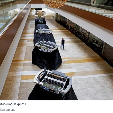
агазинов закрыты
 Савельева