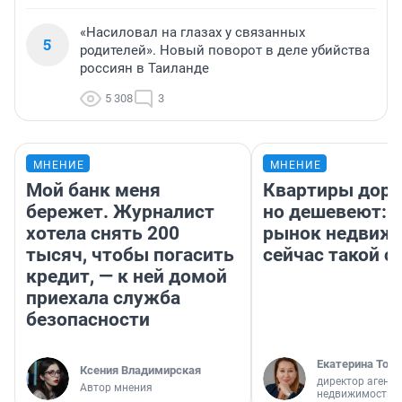
«Насиловал на глазах у связанных
5
родителей». Новый поворот в деле убийства
россиян в Таиланде
5 308
3
МНЕНИЕ
МНЕНИЕ
Мой банк меня
Квартиры дор
бережет. Журналист
но дешевеют: 
хотела снять 200
рынок недвиж
тысяч, чтобы погасить
сейчас такой 
кредит, — к ней домой
приехала служба
безопасности
Екатерина Торо
Ксения Владимирская
директор агентс
Автор мнения
недвижимости