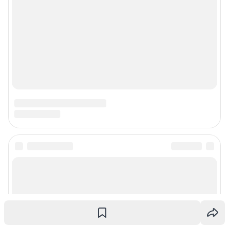
О компании
Наши награды
Наши вакансии
Техподдержка
Предвыборная агитация
Статистика канала в MAX
Все города сети
Мобильное приложение
Google Play
App Store