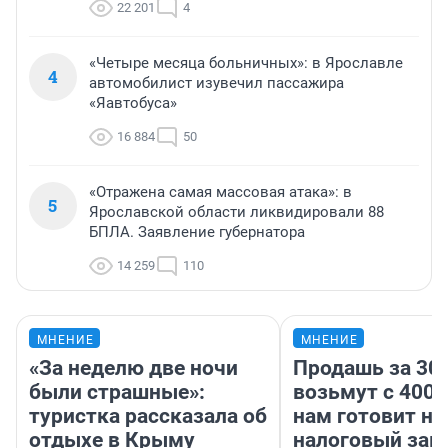
22 201
4
«Четыре месяца больничных»: в Ярославле
4
автомобилист изувечил пассажира
«Яавтобуса»
16 884
50
«Отражена самая массовая атака»: в
5
Ярославской области ликвидировали 88
БПЛА. Заявление губернатора
14 259
110
МНЕНИЕ
МНЕНИЕ
«За неделю две ночи
Продашь за 300
были страшные»:
возьмут с 4000
туристка рассказала об
нам готовит н
отдыхе в Крыму
налоговый зако