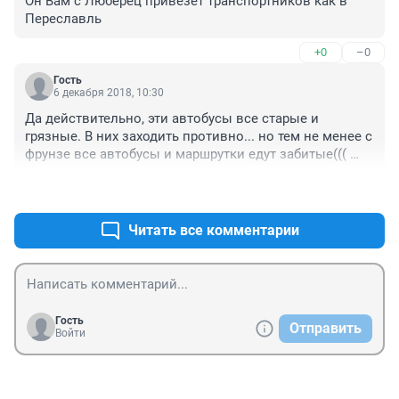
Он Вам с Люберец привезёт транспортников как в 
Переславль
+0
–0
Гость
6 декабря 2018, 10:30
Да действительно, эти автобусы все старые и 
грязные. В них заходить противно... но тем не менее с 
фрунзе все автобусы и маршрутки едут забитые((( 
еще со своими зелеными волнами экспериментами 
+0
–0
надоели... как что то наделают, пробка увеличивается 
в разы. Если еще маршрутки отменят это будет 
ужасно((( Фрунзенский район растет, строится 
Читать все комментарии
большое количество домов и так то проблема с 
транспортом, его не хватает, для такого большого 
количества людей, а они еще хотят убрать маршрутки. 
Видимо хотят чтобы мы ходили пешком...((((
Гость
Отправить
Войти