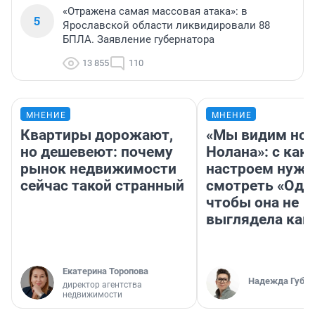
«Отражена самая массовая атака»: в
5
Ярославской области ликвидировали 88
БПЛА. Заявление губернатора
13 855
110
МНЕНИЕ
МНЕНИЕ
Квартиры дорожают,
«Мы видим нов
но дешевеют: почему
Нолана»: с как
рынок недвижимости
настроем нужн
сейчас такой странный
смотреть «Оди
чтобы она не
выглядела как
Екатерина Торопова
Надежда Губар
директор агентства
недвижимости