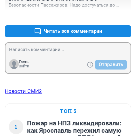
Безопасности Пассажиров, Надо достучаться до 
начальства ПАТП-3 Ярославля,Чтобы они Расписание 
+0
–0
Пересмотрели и Время добавили на 500э маршруте. и 
не посылали на этот маршрут Старые Автобусы и 
Водителей Пенсионеров
Читать все комментарии
Гость
Отправить
Войти
Новости СМИ2
ТОП 5
Пожар на НПЗ ликвидировали:
1
как Ярославль пережил самую