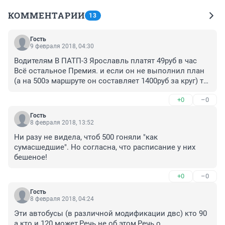
КОММЕНТАРИИ
13
Гость
9 февраля 2018, 04:30
Водителям В ПАТП-3 Ярославль платят 49руб в час 
Всё остальное Премия. и если он не выполнил план 
(а на 500э маршруте он составляет 1400руб за круг) то 
у водителя не будет нормальной зарплаты. Вот они и 
+0
–0
носятся на перегонки с 504 а из за этих гонок 
страдают люди
Гость
8 февраля 2018, 13:52
Ни разу не видела, чтоб 500 гоняли "как 
сумасшедшие". Но согласна, что расписание у них 
бешеное!
+0
–0
Гость
8 февраля 2018, 04:24
Эти автобусы (в различной модификации двс) кто 90 
а кто и 120 может,Речь не об этом,Речь о 