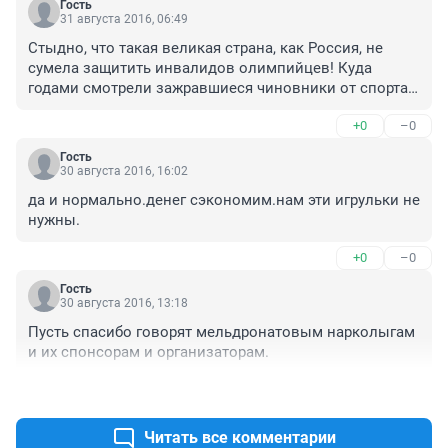
Гость
31 августа 2016, 06:49
Стыдно, что такая великая страна, как Россия, не 
сумела защитить инвалидов олимпийцев! Куда 
годами смотрели зажравшиеся чиновники от спорта? 
Олимпиаду Путин частично спас, "договорившись" с 
+0
–0
Бахом. Тот молодой еще, не отказался. а этот старый, 
у него все есть и та сторона , пообещала, похоже 
Гость
круче. Для чего мы держим эту свору откормленных 
30 августа 2016, 16:02
чинуш. За державу обидно, людей жалко.
да и нормально.денег сэкономим.нам эти игрульки не 
нужны.
+0
–0
Гость
30 августа 2016, 13:18
Пусть спасибо говорят мельдронатовым нарколыгам 
и их спонсорам и организаторам.
+1
–0
Читать все комментарии