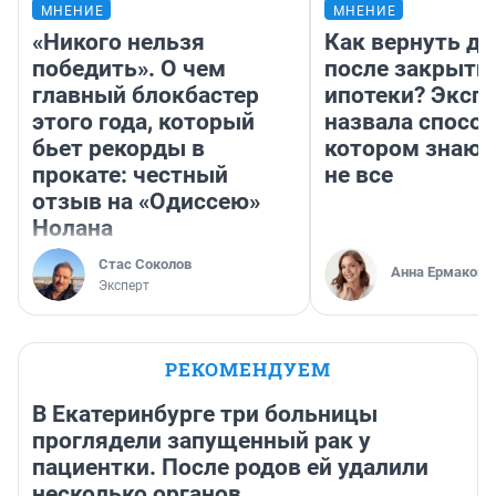
МНЕНИЕ
МНЕНИЕ
«Никого нельзя
Как вернуть де
победить». О чем
после закрыти
главный блокбастер
ипотеки? Эксп
этого года, который
назвала способ
бьет рекорды в
котором знают
прокате: честный
не все
отзыв на «Одиссею»
Нолана
Стас Соколов
Анна Ермакова
Эксперт
РЕКОМЕНДУЕМ
В Екатеринбурге три больницы
проглядели запущенный рак у
пациентки. После родов ей удалили
несколько органов