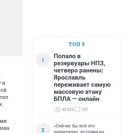
ТОП 5
Попало в
1
резервуары НПЗ,
четверо ранены:
у
Ярославль
 и
переживает самую
ной
массовую атаку
тал
БПЛА — онлайн
и.
45 323
237
ами
«Сейчас бы всё это
лава
2
запретили»: истории из