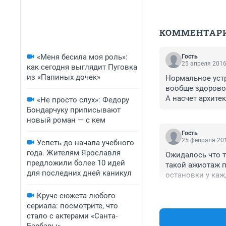
КОММЕНТАР
«Меня бесила моя роль»:
Гость
25 апреля 2016
как сегодня выглядит Пуговка
из «Папиных дочек»
Нормальное уст
вообще здорово,
А насчет архите
«Не просто слух»: Федору
проекта.

Бондарчуку приписывают
Неизвестно еще 
новый роман — с кем
Гость
25 февраля 201
Успеть до начала учебного
года. Жителям Ярославля
Ожидалось что то
предложили более 10 идей
такой ажиотаж п
для последних дней каникул
остановки у кажд
чиновники показ
Круче сюжета любого
сериала: посмотрите, что
стало с актерами «Санта-