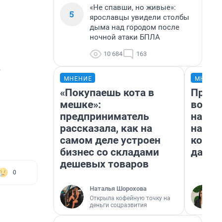
«Не спавши, но живые»:
5
ярославцы увидели столбы
дыма над городом после
ночной атаки БПЛА
10 684
163
МНЕНИЕ
МНЕНИ
«Покупаешь кота в
Прода
мешке»:
возьм
предприниматель
нам г
рассказала, как на
налог
самом деле устроен
косне
бизнес со складами
даже 
дешевых товаров
0
Наталья Шорохова
Открыла кофейную точку на
деньги соцразвития