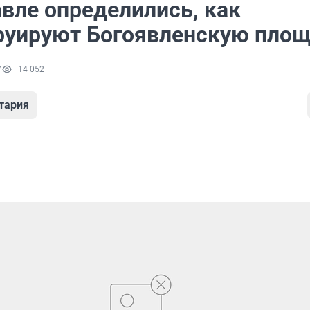
авле определились, как
руируют Богоявленскую пло
7
14 052
тария