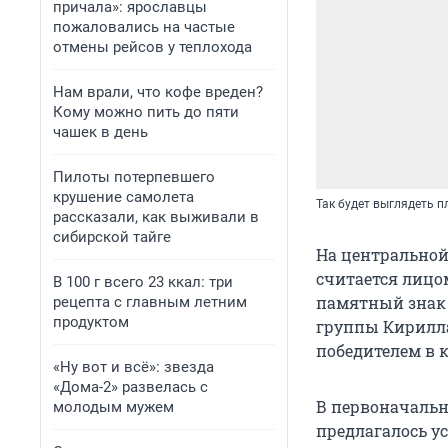
причала»: ярославцы
пожаловались на частые
отмены рейсов у теплохода
Нам врали, что кофе вреден?
Кому можно пить до пяти
чашек в день
Пилоты потерпевшего
крушение самолета
Так будет выглядеть 
рассказали, как выживали в
сибирской тайге
На центральной
считается лицо
В 100 г всего 23 ккал: три
памятный знак 
рецепта с главным летним
продуктом
группы Кирилла
победителем в 
«Ну вот и всё»: звезда
«Дома-2» развелась с
В первоначальн
молодым мужем
предлагалось у