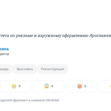
итета по рекламе и наружному оформлению Ярославля
кина
дактор
ощадь
Ярославль
Реконструкция
0
0
0
ыделите фрагмент и нажмите Ctrl+Enter