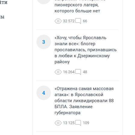
йти
пионерского лагеря,
которого больше нет
ны
32 572
66
«Хочу, чтобы Ярославль
3
знали все»: блогер
прославилась, признавшись
в любви к Дзержинскому
району
16 264
48
«Отражена самая массовая
4
атака»: в Ярославской
области ликвидировали 88
БПЛА. Заявление
губернатора
13 125
109