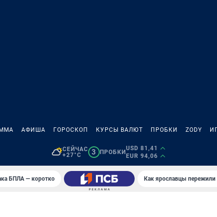
АММА
АФИША
ГОРОСКОП
КУРСЫ ВАЛЮТ
ПРОБКИ
ZODY
И
USD 81,41
СЕЙЧАС
3
ПРОБКИ
+27°C
EUR 94,06
ака БПЛА — коротко
Как ярославцы пережили