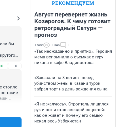
РЕКОМЕНДУЕМ
Август перевернет жизнь
Козерогов. К чему готовит
ретроградный Сатурн —
прогноз
ели бы 
1 час
1 046
1
«Так неожиданно и приятно». Героиня
крутого 
мема вспомнила о съемках с гуру
пикапа в кафе Владивостока
+0
–0
вает.
«Заказали на 3-летие»: перед
убийством жены в Казани турок
е стоило 
забрал торт на день рождения сына
ве такие 
аши 
«Я не жалуюсь». Строитель лишился
+0
–0
рук и ног и стал звездой соцсетей:
как он живет и почему его семью
искал весь Узбекистан