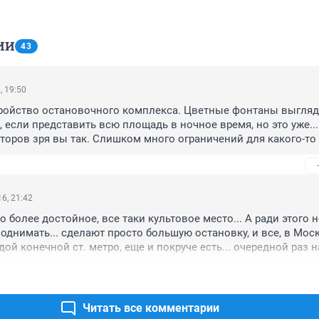
ИИ
43
, 19:50
ройство остановочного комплекса. Цветные фонтаны выгляд
 если представить всю площадь в ночное время, но это уже...

кторов зря вы так. Слишком много ограничений для какого-то 
как будет выглядеть все это на деле, макет ничего не показы
6, 21:42
 более достойное, все таки культовое место... А ради этого н
однимать... сделают просто большую остановку, и все, в Моск
ой конечной ст. метро, еще и покруче есть... очередной раз н
али свою серость, стыдно за город...
Читать все комментарии