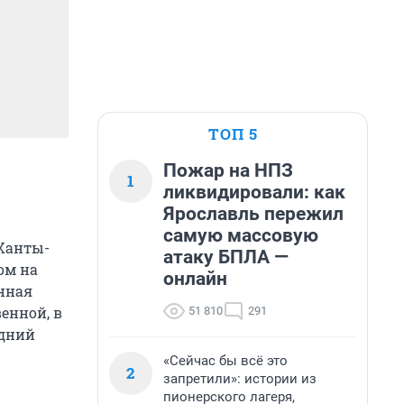
ТОП 5
Пожар на НПЗ
1
ликвидировали: как
Ярославль пережил
самую массовую
 Ханты-
атаку БПЛА —
ом на
онлайн
нная
енной, в
51 810
291
едний
«Сейчас бы всё это
2
запретили»: истории из
пионерского лагеря,