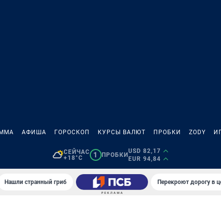
АММА
АФИША
ГОРОСКОП
КУРСЫ ВАЛЮТ
ПРОБКИ
ZODY
И
USD 82,17
СЕЙЧАС
1
ПРОБКИ
+18°C
EUR 94,84
Нашли странный гриб
Перекроют дорогу в ц