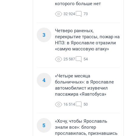
которого больше нет
32 924
73
Четверо раненых,
3
перекрытие трассы, пожар на
НПЗ: в Ярославле отразили
«самую массовую атаку»
25 587
54
«Четыре месяца
4
больничных»: в Ярославле
автомобилист изувечил
пассажира «Яавтобуса»
16 514
50
«Хочу, чтобы Ярославль
5
знали все»: блогер
прославилась, признавшись