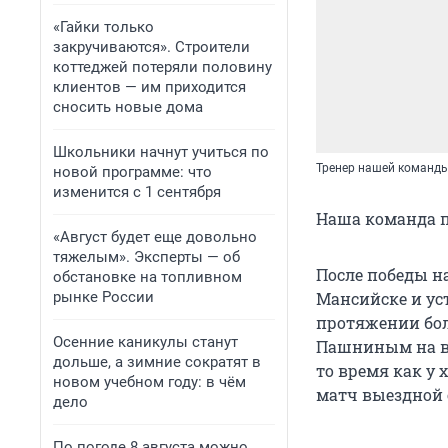
«Гайки только
закручиваются». Строители
коттеджей потеряли половину
клиентов — им приходится
сносить новые дома
Школьники начнут учиться по
Тренер нашей команд
новой программе: что
изменится с 1 сентября
Наша команда п
«Август будет еще довольно
тяжелым». Эксперты — об
После победы н
обстановке на топливном
рынке России
Мансийске и ус
протяжении бол
Осенние каникулы станут
Пашниным на вт
дольше, а зимние сократят в
то время как у
новом учебном году: в чём
матч выездной с
дело
По погоде 8 августа можно