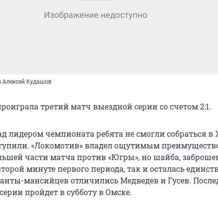
ы Алексей Кудашов
роиграла третий матч выездной серии со счетом 2:1.
ад лидером чемпионата ребята не смогли собраться в
тупили. «Локомотив» владел ощутимым преимуществ
ьшей части матча против «Югры», но шайба, заброше
орой минуте первого периода, так и осталась единств
 ханты-мансийцев отличились Медведев и Гусев. Посл
ерии пройдет в субботу в Омске.