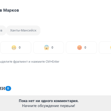
в Марков
ив
Ханты-Мансийск
0
0
0
ыделите фрагмент и нажмите Ctrl+Enter
ИИ
0
Пока нет ни одного комментария.
Начните обсуждение первым!