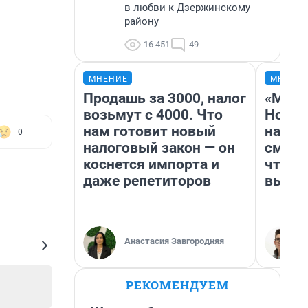
в любви к Дзержинскому
району
16 451
49
МНЕНИЕ
МНЕНИ
Продашь за 3000, налог
«Мы в
возьмут с 4000. Что
Нолан
нам готовит новый
настр
0
налоговый закон — он
смотр
коснется импорта и
чтобы
даже репетиторов
выгля
Анастасия Завгородняя
РЕКОМЕНДУЕМ