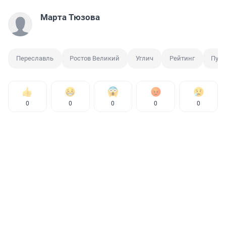
Марта Тюзова
Переславль
Ростов Великий
Углич
Рейтинг
Путе
0
0
0
0
0