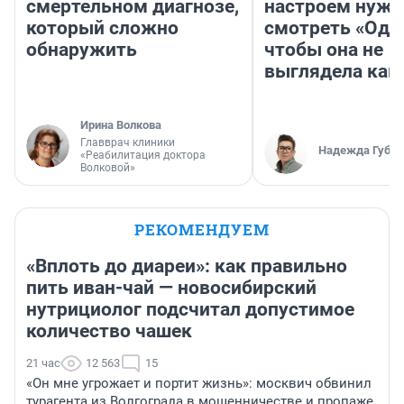
смертельном диагнозе,
настроем нужн
который сложно
смотреть «Оди
обнаружить
чтобы она не
выглядела как
Ирина Волкова
Главврач клиники
Надежда Губар
«Реабилитация доктора
Волковой»
РЕКОМЕНДУЕМ
«Вплоть до диареи»: как правильно
пить иван-чай — новосибирский
нутрициолог подсчитал допустимое
количество чашек
21 час
12 563
15
«Он мне угрожает и портит жизнь»: москвич обвинил
турагента из Волгограда в мошенничестве и пропаже