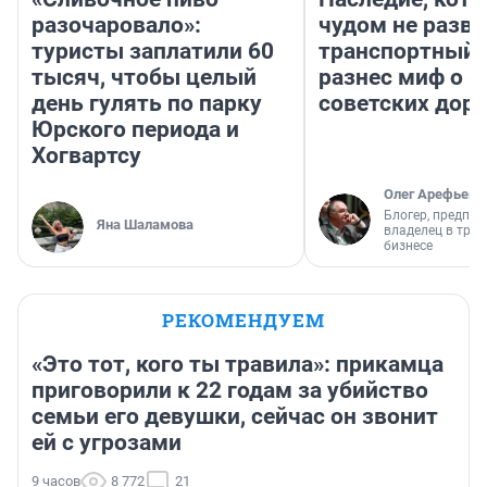
разочаровало»:
чудом не разва
туристы заплатили 60
транспортный 
тысяч, чтобы целый
разнес миф о 
день гулять по парку
советских доро
Юрского периода и
Хогвартсу
Олег Арефьев
Блогер, предпри
Яна Шаламова
владелец в тра
бизнесе
РЕКОМЕНДУЕМ
«Это тот, кого ты травила»: прикамца
приговорили к 22 годам за убийство
семьи его девушки, сейчас он звонит
ей с угрозами
9 часов
8 772
21