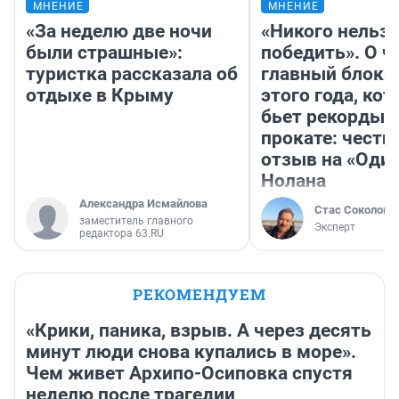
МНЕНИЕ
МНЕНИЕ
«За неделю две ночи
«Никого нельз
были страшные»:
победить». О ч
туристка рассказала об
главный блокб
отдыхе в Крыму
этого года, ко
бьет рекорды 
прокате: честн
отзыв на «Оди
Нолана
Александра Исмайлова
Стас Соколов
заместитель главного
Эксперт
редактора 63.RU
РЕКОМЕНДУЕМ
«Крики, паника, взрыв. А через десять
минут люди снова купались в море».
Чем живет Архипо-Осиповка спустя
неделю после трагедии