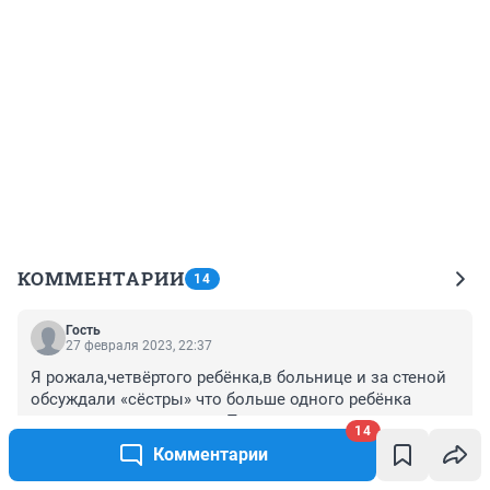
КОММЕНТАРИИ
14
Гость
27 февраля 2023, 22:37
Я рожала,четвёртого ребёнка,в больнице и за стеной 
обсуждали «сёстры» что больше одного ребёнка 
рожают только «варюги»После рождения 
14
плаценты,они сказали:»какая тяжеленная,наверное 
Комментарии
+0
–0
икру жрала банками»И потом в том же духе…Машина 
припаркованная стояла вся в крови изманная,с 