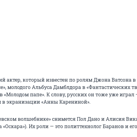
ий актер, который известен по ролям Джона Ватсона в
е», молодого Альбуса Дамблдора в «Фантастических тв
 «Молодом папе». К слову, русских он тоже уже играл 
 в экранизации «Анны Карениной».
евском волшебнике» снимется Пол Дано и Алисия Вик
 «Оскара»). Их роли — это политтехнолог Баранов и ег