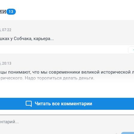
ИИ
13
, 07:22
шках у Собчака, карьера...
, 20:13
цы понимают, что мы современники великой исторической л
аврического. Надо торопиться делать деньги.
Читать все комментарии