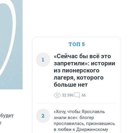
ТОП 5
«Сейчас бы всё это
1
запретили»: истории
из пионерского
лагеря, которого
больше нет
32 396
66
«Хочу, чтобы Ярославль
2
 будет
знали все»: блогер
е
прославилась, признавшись
в любви к Дзержинскому