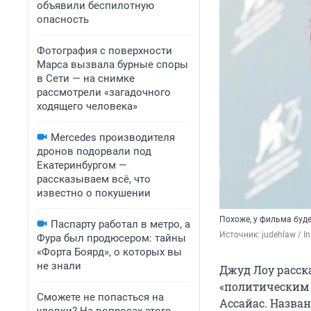
объявили беспилотную
опасность
Фотография с поверхности
Марса вызвала бурные споры
в Сети — на снимке
рассмотрели «загадочного
ходящего человека»
Mercedes производителя
дронов подорвали под
Екатеринбургом —
рассказываем всё, что
известно о покушении
Похоже, у фильма буд
Паспарту работал в метро, а
Источник: 
judehlaw / 
Фура был продюсером: тайны
«Форта Боярд», о которых вы
не знали
Джуд Лоу расск
«политическим 
Сможете не попасться на
Ассайас. Назва