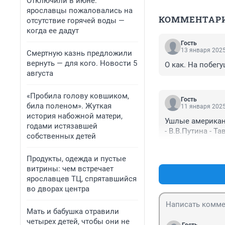
Отключили в июне:
ярославцы пожаловались на
КОММЕНТАР
отсутствие горячей воды —
когда ее дадут
Гость
13 января 2025
Смертную казнь предложили
вернуть — для кого. Новости 5
О как. На побегу
августа
«Пробила голову ковшиком,
Гость
била поленом». Жуткая
11 января 2025
история набожной матери,
Ушлые американ
годами истязавшей
- В.В.Путина - Т
собственных детей
Продукты, одежда и пустые
витрины: чем встречает
ярославцев ТЦ, спрятавшийся
во дворах центра
Мать и бабушка отравили
четырех детей, чтобы они не