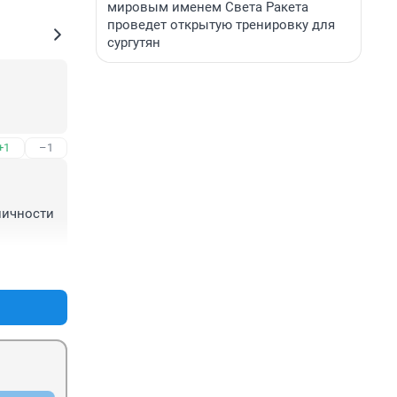
мировым именем Света Ракета
проведет открытую тренировку для
сургутян
+1
–1
ичности 
+1
–0