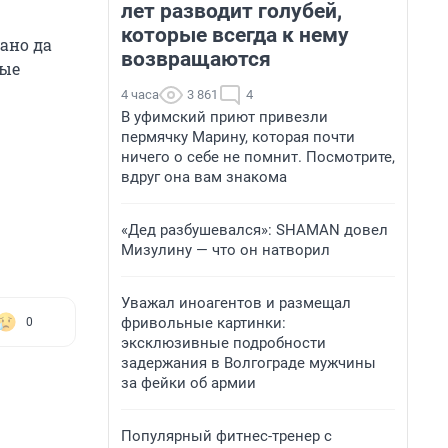
лет разводит голубей,
которые всегда к нему
ано да
возвращаются
ные
4 часа
3 861
4
В уфимский приют привезли
пермячку Марину, которая почти
ничего о себе не помнит. Посмотрите,
вдруг она вам знакома
«Дед разбушевался»: SHAMAN довел
Мизулину — что он натворил
Уважал иноагентов и размещал
фривольные картинки:
0
эксклюзивные подробности
задержания в Волгограде мужчины
за фейки об армии
Популярный фитнес-тренер с