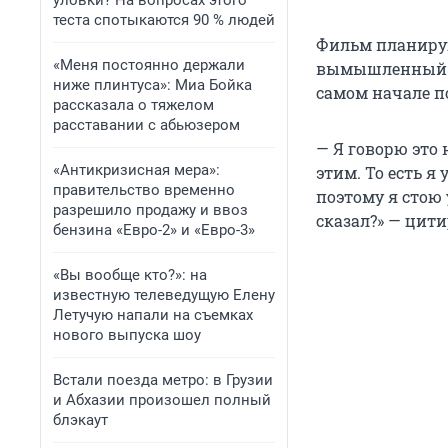
уловки? На вопросах этого
теста спотыкаются 90 % людей
Фильм планирую
«Меня постоянно держали
вымышленный по
ниже плинтуса»: Миа Бойка
самом начале п
рассказала о тяжелом
расставании с абьюзером
— Я говорю это 
«Антикризисная мера»:
этим. То есть я
правительство временно
поэтому я стою 
разрешило продажу и ввоз
сказал?» — цити
бензина «Евро-2» и «Евро-3»
«Вы вообще кто?»: на
известную телеведущую Елену
Летучую напали на съемках
нового выпуска шоу
Встали поезда метро: в Грузии
и Абхазии произошел полный
блэкаут