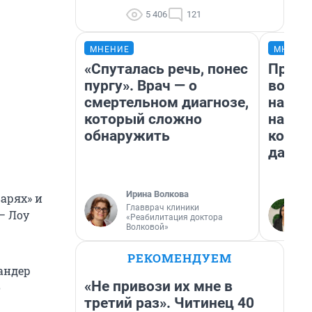
5 406
121
МНЕНИЕ
МНЕНИ
«Спуталась речь, понес
Прода
пургу». Врач — о
возьм
смертельном диагнозе,
нам г
который сложно
налог
обнаружить
косне
даже 
Ирина Волкова
арях» и
Главврач клиники
— Лоу
«Реабилитация доктора
Волковой»
РЕКОМЕНДУЕМ
андер
«Не привози их мне в
о
третий раз». Читинец 40