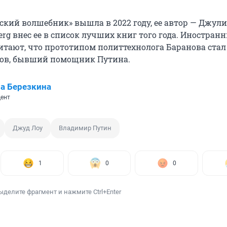
ский волшебник» вышла в 2022 году, ее автор — Джули
rg внес ее в список лучших книг того года. Иностран
тают, что прототипом политтехнолога Баранова стал
ков, бывший помощник Путина.
а Березкина
ент
Джуд Лоу
Владимир Путин
1
0
0
ыделите фрагмент и нажмите Ctrl+Enter