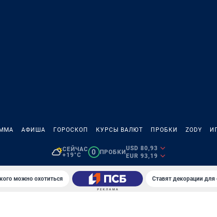
АММА
АФИША
ГОРОСКОП
КУРСЫ ВАЛЮТ
ПРОБКИ
ZODY
И
USD 80,93
СЕЙЧАС
0
ПРОБКИ
+19°C
EUR 93,19
 кого можно охотиться
Ставят декорации для