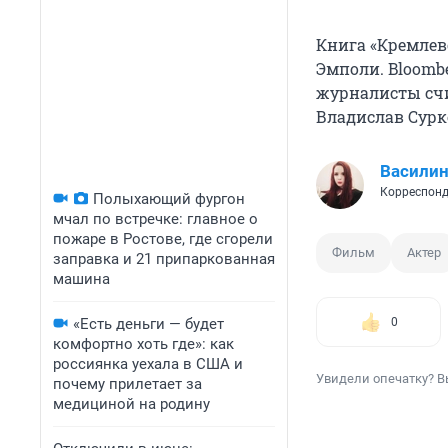
Книга «Кремлев
Эмполи. Bloombe
журналисты счи
Владислав Сур
Василин
Корреспонд
Полыхающий фургон
мчал по встречке: главное о
пожаре в Ростове, где сгорели
Фильм
Актер
заправка и 21 припаркованная
машина
«Есть деньги — будет
0
комфортно хоть где»: как
россиянка уехала в США и
Увидели опечатку? В
почему прилетает за
медициной на родину