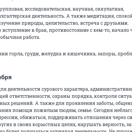
упповая, исследовательская, научная, оккультная,
ухгалтерская деятельность. А также медитация, споко
зучение природы, целительство, встреча с друзьями.
вступление в брак, противостояние с кем-то, начало 
 обычная работа.
ни горла, груди, желудка и кишечника, запоры, проб
ября
для деятельности сурового характера, административ
щей ответственности, охраны порядка, контроля ситуа
ных решений. А также для проявления заботы, общен
ания помощи пожилым людям, семье. Сегодня неблаг
прессии, обижаться, поддерживать отношения через си
ругих в своих корыстных целях, нарушать верность, з
охо будет получаться рутинная деятельность. Не лучш