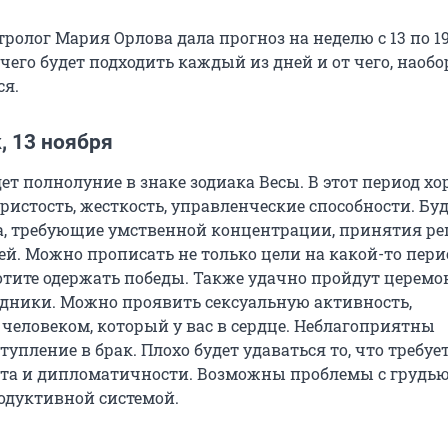
ролог Мария Орлова дала прогноз на неделю с 13 по 19
чего будет подходить каждый из дней и от чего, наобо
ся.
, 13 ноября
дет полнолуние в знаке зодиака Весы. В этот период х
ристость, жесткость, управленческие способности. Бу
а, требующие умственной концентрации, принятия ре
й. Можно прописать не только цели на какой-то перио
хотите одержать победы. Также удачно пройдут церемо
здники. Можно проявить сексуальную активность,
 человеком, который у вас в сердце. Неблагоприятны
тупление в брак. Плохо будет удаваться то, что требуе
та и дипломатичности. Возможны проблемы с грудью
одуктивной системой.