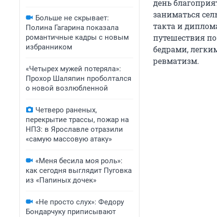
день благоприят
заниматься сел
Больше не скрывает:
такта и диплом
Полина Гагарина показала
путешествия по
романтичные кадры с новым
избранником
бедрами, легки
ревматизм.
«Четырех мужей потеряла»:
Прохор Шаляпин проболтался
о новой возлюбленной
Четверо раненых,
перекрытие трассы, пожар на
НПЗ: в Ярославле отразили
«самую массовую атаку»
«Меня бесила моя роль»:
как сегодня выглядит Пуговка
из «Папиных дочек»
«Не просто слух»: Федору
Бондарчуку приписывают