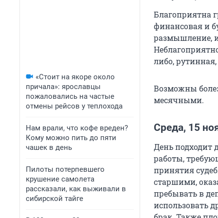
Благоприятна гр
финансовая и б
размышление, и
Неблагоприятно 
либо, рутинная,
«Стоит на якоре около
причала»: ярославцы
Возможны болез
пожаловались на частые
месячными.
отмены рейсов у теплохода
Среда, 15 но
Нам врали, что кофе вреден?
Кому можно пить до пяти
День подходит 
чашек в день
работы, требую
Пилоты потерпевшего
принятия судеб
крушение самолета
старшими, оказ
рассказали, как выживали в
пребывать в де
сибирской тайге
использовать д
брак. Также пл