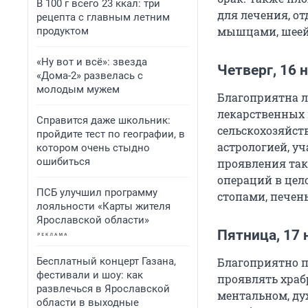
В 100 г всего 23 ккал: три
для лечения, о
рецепта с главным летним
мышцами, шеей,
продуктом
«Ну вот и всё»: звезда
Четверг, 16 
«Дома-2» развелась с
молодым мужем
Благоприятна л
лекарственных 
Справится даже школьник:
сельскохозяйст
пройдите тест по географии, в
астрологией, у
котором очень стыдно
ошибиться
проявления так
операций в цел
ПСБ улучшил программу
стопами, печен
лояльности «Карты жителя
Ярославской области»
Пятница, 17 
Бесплатный концерт Газана,
Благоприятно п
фестивали и шоу: как
проявлять храб
развлечься в Ярославской
ментальном, ду
области в выходные