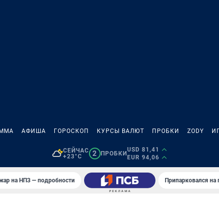
АММА
АФИША
ГОРОСКОП
КУРСЫ ВАЛЮТ
ПРОБКИ
ZODY
И
USD 81,41
СЕЙЧАС
2
ПРОБКИ
+23°C
EUR 94,06
жар на НПЗ — подробности
Припарковался на 