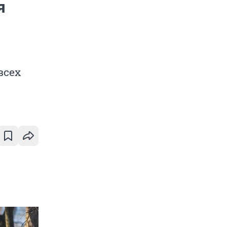
я
всех