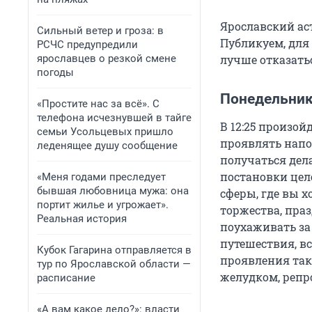
Ярославский аст
Сильный ветер и гроза: в
Публикуем, для 
РСЧС предупредили
ярославцев о резкой смене
лучше отказать
погоды
Понедельник
«Простите нас за всё». С
телефона исчезнувшей в тайге
В 12:25 произой
семьи Усольцевых пришло
проявлять напо
леденящее душу сообщение
получаться дел
постановки целе
«Меня годами преследует
бывшая любовница мужа: она
сферы, где вы 
портит жилье и угрожает».
торжества, пра
Реальная история
поухаживать за
путешествия, вс
Кубок Гагарина отправляется в
проявления так
тур по Ярославской области —
желудком, репр
расписание
«А вам какое дело?»: власти