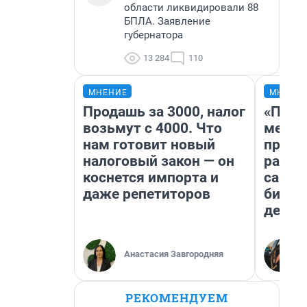
области ликвидировали 88
БПЛА. Заявление
губернатора
13 284
110
МНЕНИЕ
МНЕНИ
Продашь за 3000, налог
«Поку
возьмут с 4000. Что
мешке
нам готовит новый
предп
налоговый закон — он
расска
коснется импорта и
самом
даже репетиторов
бизне
дешев
Анастасия Завгородняя
РЕКОМЕНДУЕМ