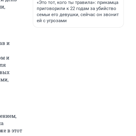
«Это тот, кого ты травила»: прикамца
и,
приговорили к 22 годам за убийство
семьи его девушки, сейчас он звонит
ей с угрозами
ав и
ом и
для
овых
ами,
ением,
на
же в этот