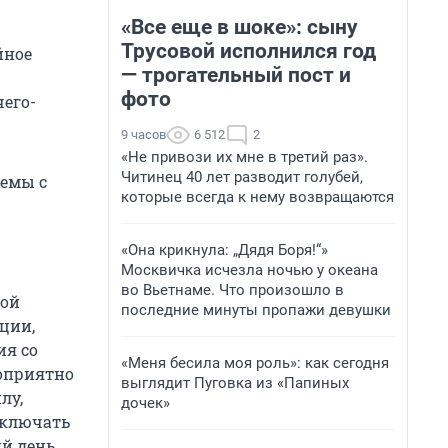
«Все еще в шоке»: сыну
Трусовой исполнился год
йное
— трогательный пост и
фото
чего-
9 часов
6 512
2
«Не привози их мне в третий раз».
Читинец 40 лет разводит голубей,
лемы с
которые всегда к нему возвращаются
«Она крикнула: „Дядя Боря!“»
Москвичка исчезла ночью у океана
во Вьетнаме. Что произошло в
ной
последние минуты пропажи девушки
ции,
ия со
«Меня бесила моя роль»: как сегодня
оприятно
выглядит Пуговка из «Папиных
лу,
дочек»
аключать
ий день