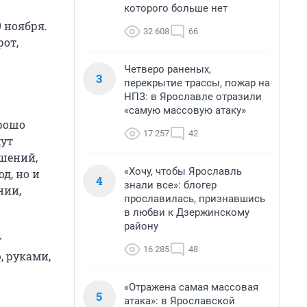
которого больше нет
 ноября.
32 608
66
рот,
Четверо раненых,
3
перекрытие трассы, пожар на
НПЗ: в Ярославле отразили
«самую массовую атаку»
орошо
17 257
42
дут
шений,
«Хочу, чтобы Ярославль
д, но и
4
знали все»: блогер
нии,
прославилась, признавшись
в любви к Дзержинскому
району
т
16 285
48
, руками,
«Отражена самая массовая
5
атака»: в Ярославской