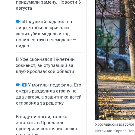
придумали замену. Новости 6
августа
«Подушкой надавил на
лицо, чтобы не кричала»:
жених убил модель и год
возил ее труп в чемодане —
видео
В Уфе скончался 19-летний
хоккеист, выступавший за
клуб Ярославской области
У могилы педофила. Его
смерть разделила страну на
два лагеря, а защитника детей
отправила за решетку
В воду ни ногой, только
загорать: в Ярославле
Ярославский астролог
проверили состояние песка
Источник: 
Кирилл Пов
на пляжах