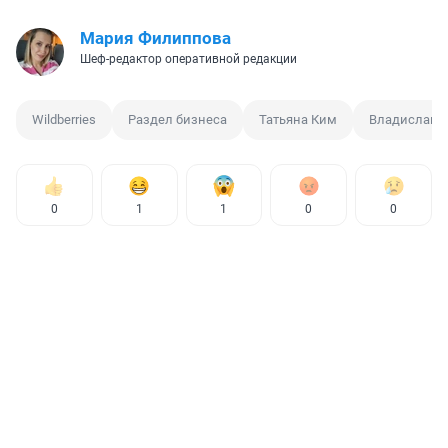
Мария Филиппова
Шеф-редактор оперативной редакции
Wildberries
Раздел бизнеса
Татьяна Ким
Владислав Б
0
1
1
0
0