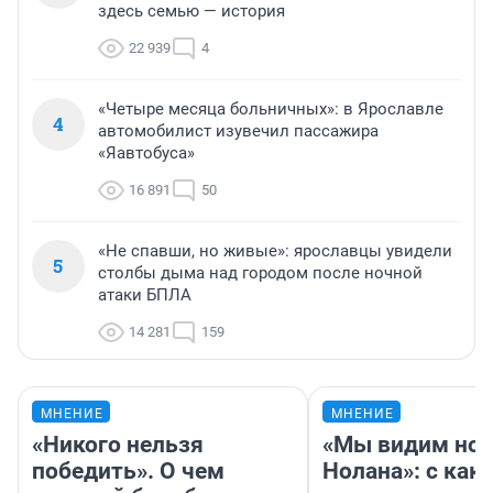
здесь семью — история
22 939
4
«Четыре месяца больничных»: в Ярославле
4
автомобилист изувечил пассажира
«Яавтобуса»
16 891
50
«Не спавши, но живые»: ярославцы увидели
5
столбы дыма над городом после ночной
атаки БПЛА
14 281
159
МНЕНИЕ
МНЕНИЕ
«Никого нельзя
«Мы видим нов
победить». О чем
Нолана»: с как