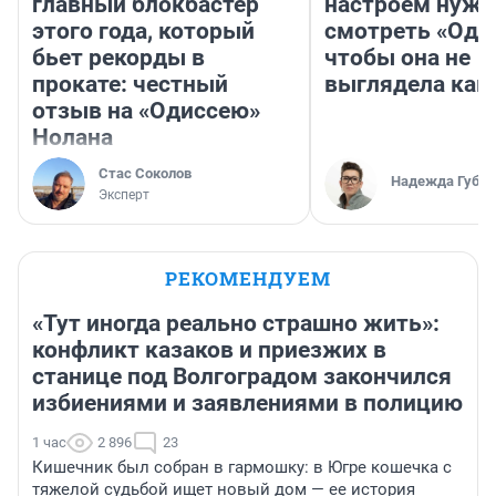
главный блокбастер
настроем нужн
этого года, который
смотреть «Оди
бьет рекорды в
чтобы она не
прокате: честный
выглядела как
отзыв на «Одиссею»
Нолана
Стас Соколов
Надежда Губар
Эксперт
РЕКОМЕНДУЕМ
«Тут иногда реально страшно жить»:
конфликт казаков и приезжих в
станице под Волгоградом закончился
избиениями и заявлениями в полицию
1 час
2 896
23
Кишечник был собран в гармошку: в Югре кошечка с
тяжелой судьбой ищет новый дом — ее история