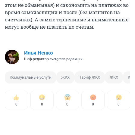
этом не обманывая) и сэкономить на платежах во
время самоизоляции и после (без магнитов на
счетчиках). А самые терпеливые и внимательные
могут вообще не платить по счетам.
Илья Ненко
Шеф-редактор evergreen-редакции
Коммунальные услуги
ЖКХ
Тариф ЖКХ
ЖКХ
Ком
0
0
0
0
0