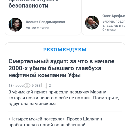
безопасности
Олег Арефьев
Блогер, предпри
Ксения Владимирская
владелец в тра
Автор мнения
бизнесе
РЕКОМЕНДУЕМ
Смертельный аудит: за что в начале
2000-х убили бывшего главбуха
нефтяной компании Уфы
13 часов
9 533
2
В уфимский приют привезли пермячку Марину,
которая почти ничего о себе не помнит. Посмотрите,
вдруг она вам знакома
«Четырех мужей потеряла»: Прохор Шаляпин
проболтался о новой возлюбленной