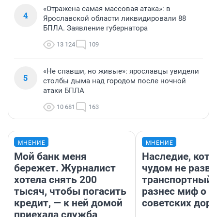
«Отражена самая массовая атака»: в
4
Ярославской области ликвидировали 88
БПЛА. Заявление губернатора
13 124
109
«Не спавши, но живые»: ярославцы увидели
5
столбы дыма над городом после ночной
атаки БПЛА
10 681
163
МНЕНИЕ
МНЕНИЕ
Мой банк меня
Наследие, кото
бережет. Журналист
чудом не разва
хотела снять 200
транспортный 
тысяч, чтобы погасить
разнес миф о 
кредит, — к ней домой
советских доро
приехала служба