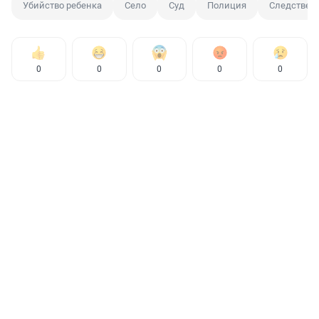
Убийство ребенка
Село
Суд
Полиция
Следствен
0
0
0
0
0