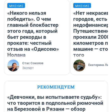
МНЕНИЕ
МНЕНИЕ
«Никого нельзя
«Нет некрасив
победить». О чем
городов, есть
главный блокбастер
недофинансиро
этого года, который
Путешественн
бьет рекорды в
проехали 2000
прокате: честный
километров по 
отзыв на «Одиссею»
машине — стои
Нолана
того
Стас Соколов
Екатерина Лит
Эксперт
РЕКОМЕНДУЕМ
«Девчонки, вы испытываете судьбу»:
что творится в подпольной рюмочной
на Березовой в Рязани — обзор