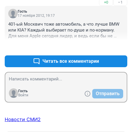
+0
–1
начиная с 1-го. И не заметить прогресс невозможно. ( 
64 взял за 37 )
Гость
17 ноября 2012, 19:17
401-ый Москвич тоже автомобиль, а что лучше BMW 
или KIA? Каждый выбирает по-душе и по-корману. 
Для меня Apple сегодня лидер, и ведь если бы не 
Стив и не первый iPhone, то хрен бы мы увидели бы и 
+0
–1
Galaxy и Nokia 920. Сбалансированность и 
надёжность, вот за что сегодня я люблю Apple. А что 
будет дальше время покажет.
Читать все комментарии
Гость
Отправить
Войти
Новости СМИ2