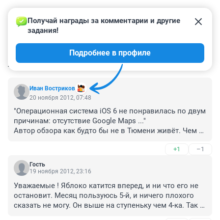
Получай награды за комментарии и другие 
задания!
Подробнее в профиле
КОММЕНТАРИИ
111
Иван Востриков
20 ноября 2012, 07:48
"Операционная система iOS 6 не понравилась по двум 
причинам: отсутствие Google Maps ..."

Автор обзора как будто бы не в Тюмени живёт. Чем 
же ему не понравилось отсутствие Гугл карт, если в 
+1
–1
этих картах Тюмени даже не было (а в яблочных 
картах есть, как ни странно)! То же относится и к 
Гость
множеству других российских городов, от Сочи до 
19 ноября 2012, 23:16
Хабаровска.

Уважаемые ! Яблоко катится вперед, и ни что его не 
Уж для кого-кого, а для жителей России, особенно по 
остановит. Месяц пользуюсь 5-й, и ничего плохого 
эту сторону Урала, отказ от карт Гугла - точно не 
сказать не могу. Он выше на ступеньку чем 4-ка. Так 
недостаток.
собственно и должно быть. Я сохранил всю линейку , 