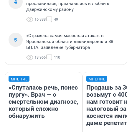
4
прославилась, признавшись в любви к
Дзержинскому району
16 388
49
«Отражена самая массовая атака»: в
5
Ярославской области ликвидировали 88
БПЛА. Заявление губернатора
13 966
110
МНЕНИЕ
МНЕНИЕ
«Спуталась речь, понес
Продашь за 300
пургу». Врач — о
возьмут с 4000
смертельном диагнозе,
нам готовит н
который сложно
налоговый зако
обнаружить
коснется импор
даже репетито