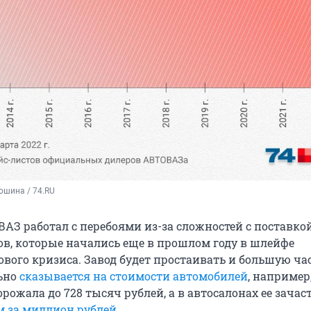
ошина / 74.RU
ВАЗ работал с перебоями из-за сложностей с поставко
в, которые начались еще в прошлом году в шлейфе
вого кризиса. Завод будет простаивать и большую ча
льно
сказывается на стоимости автомобилей
, например
орожала до 728 тысяч рублей, а в автосалонах ее зачас
м за миллион рублей
.