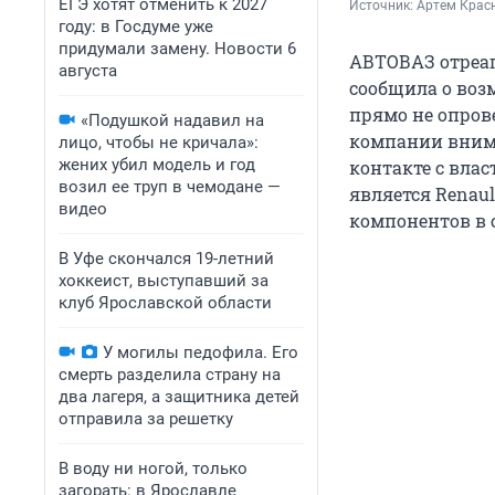
ЕГЭ хотят отменить к 2027
Источник: 
Артем Красн
году: в Госдуме уже
придумали замену. Новости 6
АВТОВАЗ отреа
августа
сообщила о воз
прямо не опров
«Подушкой надавил на
компании внима
лицо, чтобы не кричала»:
жених убил модель и год
контакте с вла
возил ее труп в чемодане —
является Renau
видео
компонентов в 
В Уфе скончался 19-летний
хоккеист, выступавший за
клуб Ярославской области
У могилы педофила. Его
смерть разделила страну на
два лагеря, а защитника детей
отправила за решетку
В воду ни ногой, только
загорать: в Ярославле