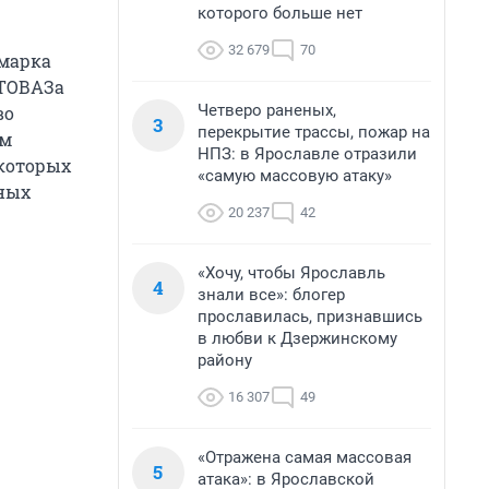
которого больше нет
32 679
70
 марка
ВТОВАЗа
Четверо раненых,
во
3
перекрытие трассы, пожар на
ом
НПЗ: в Ярославле отразили
 которых
«самую массовую атаку»
тных
20 237
42
«Хочу, чтобы Ярославль
4
знали все»: блогер
прославилась, признавшись
в любви к Дзержинскому
району
16 307
49
«Отражена самая массовая
5
атака»: в Ярославской