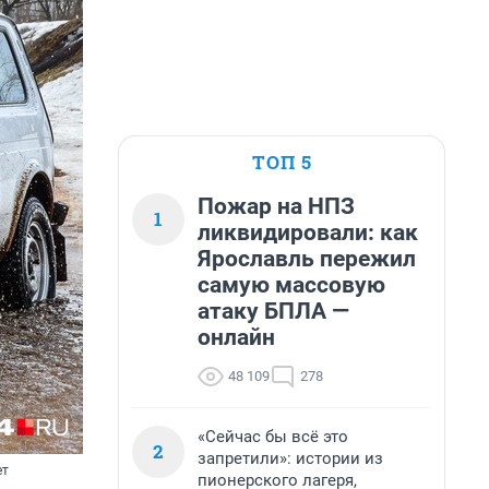
ТОП 5
Пожар на НПЗ
1
ликвидировали: как
Ярославль пережил
самую массовую
атаку БПЛА —
онлайн
48 109
278
«Сейчас бы всё это
2
запретили»: истории из
ет
пионерского лагеря,