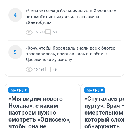
«Четыре месяца больничных»: в Ярославле
4
автомобилист изувечил пассажира
«Яавтобуса»
16 638
50
«Хочу, чтобы Ярославль знали все»: блогер
5
прославилась, признавшись в любви к
Дзержинскому району
16 491
49
МНЕНИЕ
МНЕНИЕ
«Мы видим нового
«Спуталась реч
Нолана»: с каким
пургу». Врач — 
настроем нужно
смертельном д
смотреть «Одиссею»,
который слож
чтобы она не
обнаружить