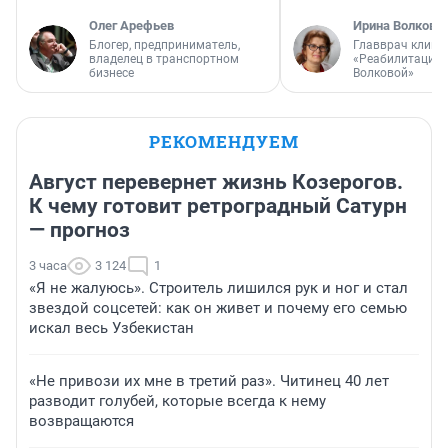
Олег Арефьев
Ирина Волкова
Блогер, предприниматель,
Главврач клини
владелец в транспортном
«Реабилитация 
бизнесе
Волковой»
РЕКОМЕНДУЕМ
Август перевернет жизнь Козерогов.
К чему готовит ретроградный Сатурн
— прогноз
3 часа
3 124
1
«Я не жалуюсь». Строитель лишился рук и ног и стал
звездой соцсетей: как он живет и почему его семью
искал весь Узбекистан
«Не привози их мне в третий раз». Читинец 40 лет
разводит голубей, которые всегда к нему
возвращаются