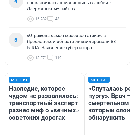
4
прославилась, признавшись в любви к
Дзержинскому району
16 282
48
«Отражена самая массовая атака»: в
5
Ярославской области ликвидировали 88
БПЛА. Заявление губернатора
13 271
110
МНЕНИЕ
МНЕНИЕ
Наследие, которое
«Спуталась реч
чудом не развалилось:
пургу». Врач — 
транспортный эксперт
смертельном д
разнес миф о «вечных»
который слож
советских дорогах
обнаружить