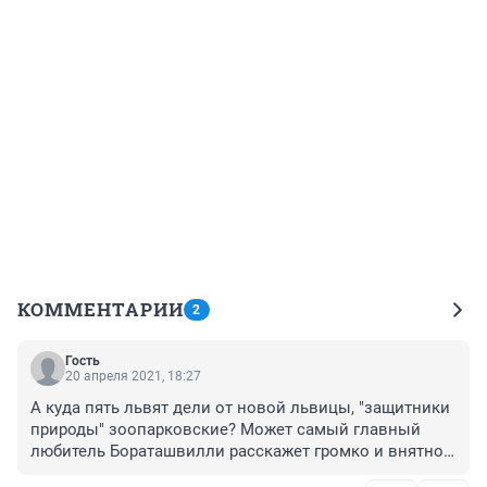
КОММЕНТАРИИ
2
Гость
20 апреля 2021, 18:27
А куда пять львят дели от новой львицы, "защитники 
природы" зоопарковские? Может самый главный 
любитель Бораташвилли расскажет громко и внятно. 
Так сильно животных любите, скольких уже улюбили! 