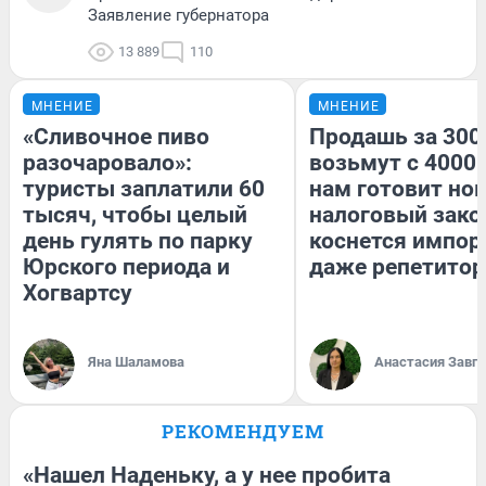
Заявление губернатора
13 889
110
МНЕНИЕ
МНЕНИЕ
«Сливочное пиво
Продашь за 3000
разочаровало»:
возьмут с 4000.
туристы заплатили 60
нам готовит но
тысяч, чтобы целый
налоговый зако
день гулять по парку
коснется импор
Юрского периода и
даже репетитор
Хогвартсу
Яна Шаламова
Анастасия Завг
РЕКОМЕНДУЕМ
«Нашел Наденьку, а у нее пробита