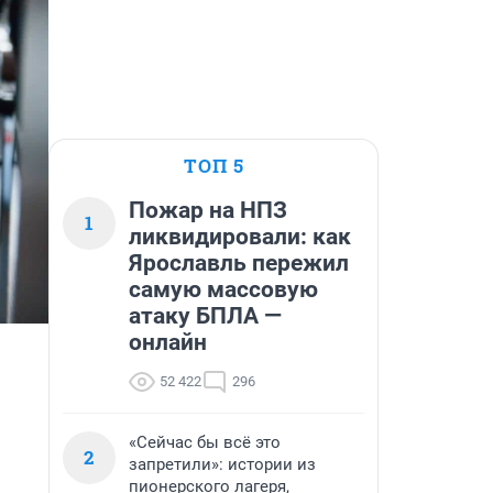
ТОП 5
Пожар на НПЗ
1
ликвидировали: как
Ярославль пережил
самую массовую
атаку БПЛА —
онлайн
52 422
296
«Сейчас бы всё это
2
запретили»: истории из
пионерского лагеря,