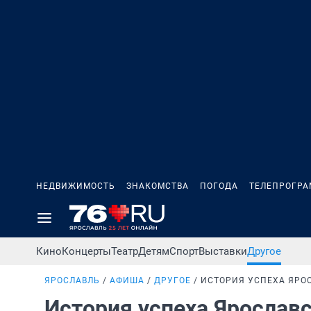
НЕДВИЖИМОСТЬ
ЗНАКОМСТВА
ПОГОДА
ТЕЛЕПРОГР
Кино
Концерты
Театр
Детям
Спорт
Выставки
Другое
ЯРОСЛАВЛЬ
АФИША
ДРУГОЕ
ИСТОРИЯ УСПЕХА ЯРО
История успеха Ярослав