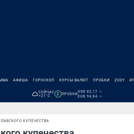
АММА
АФИША
ГОРОСКОП
КУРСЫ ВАЛЮТ
ПРОБКИ
ZODY
И
USD 82,17
СЕЙЧАС
2
ПРОБКИ
+21°C
EUR 94,84
СЛАВСКОГО КУПЕЧЕСТВА
ского купечества