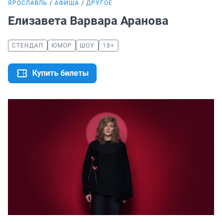
ЯРОСЛАВЛЬ
АФИША
ДРУГОЕ
Елизавета Варвара Аранова
СТЕНДАП
ЮМОР
ШОУ
18+
Купить билеты